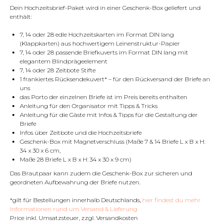
Dein Hochzeitsbrief-Paket wird in einer Geschenk-Box geliefert und
enthält:
7, 14 oder 28 edle Hochzeitskarten im Format DIN lang
(Klappkarten) aus hochwertigem Leinenstruktur-Papier
7, 14 oder 28 passende Briefkuverts im Format DIN lang mit
elegantem Blindprägeelement
7, 14 oder 28 Zeitbote Stifte
1 frankiertes Rücksendekuvert* – für den Rückversand der Briefe an
uns
das Porto der einzelnen Briefe ist im Preis bereits enthalten
Anleitung für den Organisator mit Tipps & Tricks
Anleitung für die Gäste mit Infos & Tipps für die Gestaltung der
Briefe
Infos über Zeitbote und die Hochzeitsbriefe
Geschenk-Box mit Magnetverschluss (Maße 7 & 14 Briefe L x B x H:
34 x 30 x 6 cm,
Maße 28 Briefe L x B x H: 34 x 30 x 9 cm)
Das Brautpaar kann zudem die Geschenk-Box zur sicheren und
geordneten Aufbewahrung der Briefe nutzen.
*gilt für Bestellungen innerhalb Deutschlands,
hier findest du mehr
Informationen rund um Versand & Lieferung
Price inkl. Umsatzsteuer, zzgl. Versandkosten