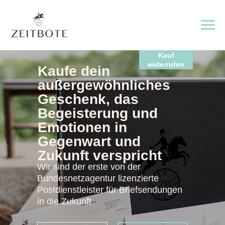
Kauf
widerrufen
Kaufe dein
außergewöhnliches
Geschenk, das
Begeisterung und
Emotionen in
Gegenwart und
Zukunft verspricht
Wir sind der erste von der
Bundesnetzagentur lizenzierte
Postdienstleister für Briefsendungen
in die Zukunft