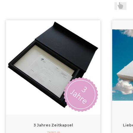
3 Jahres Zeitkapsel
Liebe
ZKB3-B